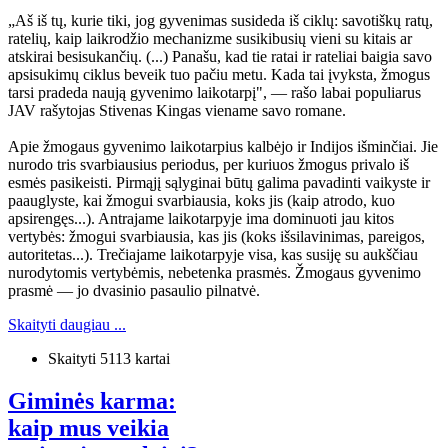
„Aš iš tų, kurie tiki, jog gyvenimas susideda iš ciklų: savotiškų ratų,
ratelių, kaip laikrodžio mechanizme susikibusių vieni su kitais ar
atskirai besisukančių. (...) Panašu, kad tie ratai ir rateliai baigia savo
apsisukimų ciklus beveik tuo pačiu metu. Kada tai įvyksta, žmogus
tarsi pradeda naują gyvenimo laikotarpį", — rašo labai populiarus
JAV rašytojas Stivenas Kingas viename savo romane.
Apie žmogaus gyvenimo laikotarpius kalbėjo ir Indijos išminčiai. Jie
nurodo tris svarbiausius periodus, per kuriuos žmogus privalo iš
esmės pasikeisti. Pirmąjį sąlyginai būtų galima pavadinti vaikyste ir
paauglyste, kai žmogui svarbiausia, koks jis (kaip atrodo, kuo
apsirengęs...). Antrajame laikotarpyje ima dominuoti jau kitos
vertybės: žmogui svarbiausia, kas jis (koks išsilavinimas, pareigos,
autoritetas...). Trečiajame laikotarpyje visa, kas susiję su aukščiau
nurodytomis vertybėmis, nebetenka prasmės. Žmogaus gyvenimo
prasmė — jo dvasinio pasaulio pilnatvė.
Skaityti daugiau ...
Skaityti 5113 kartai
Giminės karma:
kaip mus veikia