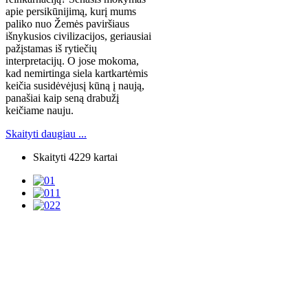
apie persikūnijimą, kurį mums
paliko nuo Žemės paviršiaus
išnykusios civilizacijos, geriausiai
pažįstamas iš rytiečių
interpretacijų. O jose mokoma,
kad nemirtinga siela kartkartėmis
keičia susidėvėjusį kūną į naują,
panašiai kaip seną drabužį
keičiame nauju.
Skaityti daugiau ...
Skaityti 4229 kartai