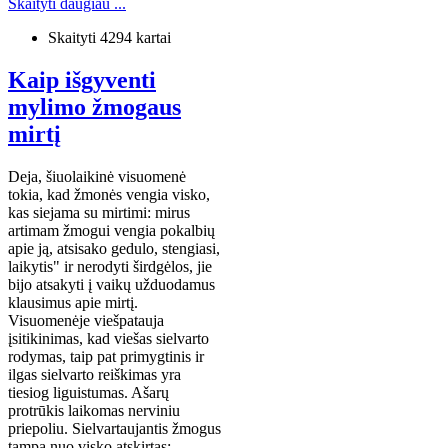
Skaityti daugiau ...
Skaityti 4294 kartai
Kaip išgyventi
mylimo žmogaus
mirtį
Deja, šiuolaikinė visuomenė
tokia, kad žmonės vengia visko,
kas siejama su mirtimi: mirus
artimam žmogui vengia pokalbių
apie ją, atsisako gedulo, stengiasi,
laikytis" ir nerodyti širdgėlos, jie
bijo atsakyti į vaikų užduodamus
klausimus apie mirtį.
Visuomenėje viešpatauja
įsitikinimas, kad viešas sielvarto
rodymas, taip pat primygtinis ir
ilgas sielvarto reiškimas yra
tiesiog liguistumas. Ašarų
protrūkis laikomas nerviniu
priepoliu. Sielvartaujantis žmogus
tampa nuo visko atskirtas: