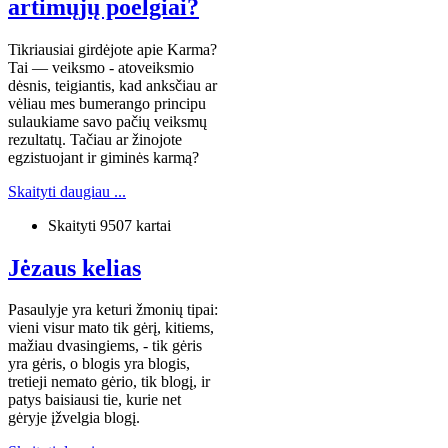
artimųjų poelgiai?
Tikriausiai girdėjote apie Karma?
Tai — veiksmo - atoveiksmio
dėsnis, teigiantis, kad anksčiau ar
vėliau mes bumerango principu
sulaukiame savo pačių veiksmų
rezultatų. Tačiau ar žinojote
egzistuojant ir giminės karmą?
Skaityti daugiau ...
Skaityti 9507 kartai
Jėzaus kelias
Pasaulyje yra keturi žmonių tipai:
vieni visur mato tik gėrį, kitiems,
mažiau dvasingiems, - tik gėris
yra gėris, o blogis yra blogis,
tretieji nemato gėrio, tik blogį, ir
patys baisiausi tie, kurie net
gėryje įžvelgia blogį.