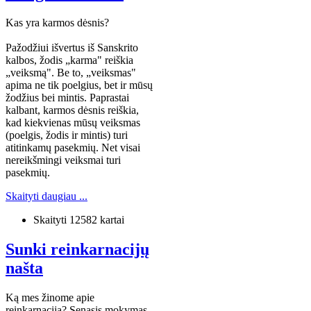
Kas yra karmos dėsnis?
Pažodžiui išvertus iš Sanskrito
kalbos, žodis „karma" reiškia
„veiksmą". Be to, „veiksmas"
apima ne tik poelgius, bet ir mūsų
žodžius bei mintis. Paprastai
kalbant, karmos dėsnis reiškia,
kad kiekvienas mūsų veiksmas
(poelgis, žodis ir mintis) turi
atitinkamų pasekmių. Net visai
nereikšmingi veiksmai turi
pasekmių.
Skaityti daugiau ...
Skaityti 12582 kartai
Sunki reinkarnacijų
našta
Ką mes žinome apie
reinkarnaciją? Senasis mokymas