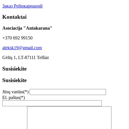
Заказ Рейнкарнаций
Kontaktai
Asociacija "Antakarana"
+370 692 99150
aleksk19@gmail.com
Gėlių 1, LT-87111 Telšiai
Susisiekite
Susisiekite
Jūsų vardas(*)
El. paštas(*)