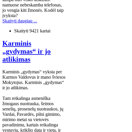
namuose nebeskamba telefonas,
jo vengia kiti žmonės. Kodėl taip
įvyksta?
Skaityti daugiau ...
Skaityti 9421 kartai
Karminis
„gydymas“ ir jo
atlikimas
Karminis „gydymas“ vyksta per
Karmos Valdovus ir mano šviesos
Mokytojus. Karminis „gydymas“
ir jo atlikimas.
Tam reikalinga asmeniška
žmogaus nuotrauka, šeimos
senelių, prosenelų nuotraukos, jų
Vardai, Pavardės, pilni gimimo,
mirimo metai su vietovės
pavadinimu, kartais reikalinga
vestuvių, krikšto data ir vieta, ir