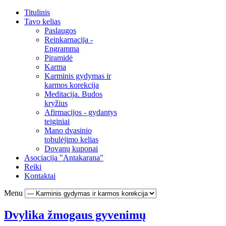
Titulinis
Tavo kelias
Paslaugos
Reinkarnacija -
Engramma
Piramidė
Karma
Karminis gydymas ir
karmos korekcija
Meditacija. Budos
kryžius
Afirmacijos - gydantys
teiginiai
Mano dvasinio
tobulėjimo kelias
Dovanų kuponai
Asociacija "Antakarana"
Reiki
Kontaktai
Menu
Dvylika žmogaus gyvenimų