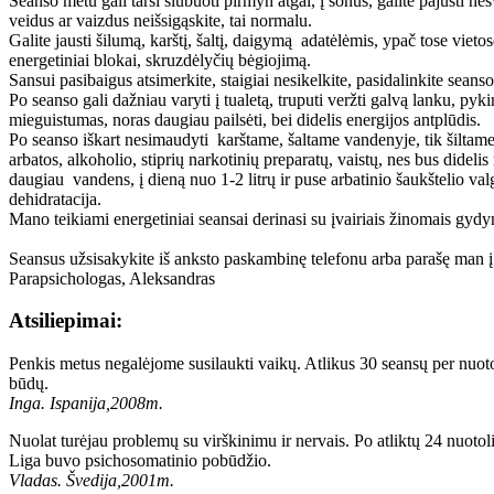
Seanso metu gali tarsi siūbuoti pirmyn atgal, į šonus, galite pajusti ne
veidus ar vaizdus neišsigąskite, tai normalu.
Galite jausti šilumą, karštį, šaltį, daigymą adatėlėmis, ypač tose vieto
energetiniai blokai, skruzdėlyčių bėgiojimą.
Sansui pasibaigus atsimerkite, staigiai nesikelkite, pasidalinkite seanso
Po seanso gali dažniau varyti į tualetą, truputi veržti galvą lanku, pyki
mieguistumas, noras daugiau pailsėti, bei didelis energijos antplūdis.
Po seanso iškart nesimaudyti karštame, šaltame vandenyje, tik šiltame, 
arbatos, alkoholio, stiprių narkotinių preparatų, vaistų, nes bus didel
daugiau vandens, į dieną nuo 1-2 litrų ir puse arbatinio šaukštelio 
dehidratacija.
Mano teikiami energetiniai seansai derinasi su įvairiais žinomais gyd
Seansus užsisakykite iš anksto paskambinę telefonu arba parašę man į 
Parapsichologas, Aleksandras
Atsiliepimai:
Penkis metus negalėjome susilaukti vaikų. Atlikus 30 seansų per nuotol
būdų.
Inga. Ispanija,2008m.
Nuolat turėjau problemų su virškinimu ir nervais. Po atliktų 24 nuotol
Liga buvo psichosomatinio pobūdžio.
Vladas. Švedija,2001m.