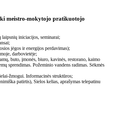
ki meistro-mokytojo pratikuotojo
laipsnių iniciacijos, seminarai;
ansai;
sios jėgos ir energijos perdavimas);
moje, darbovietėje;
amų, buto, įmonės, biuro, kavinės, restorano, kaimo
blemų sprendimas. Požeminio vandens radimas. Sėkmės
lai-žmogui. Informacinės struktūros;
miška patirtis), Sielos kelias, aprašymas telepatinu