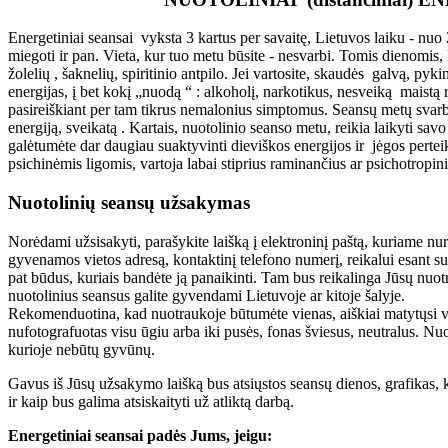
Energetiniai seansai vyksta 3 kartus per savaitę, Lietuvos laiku - nuo 2
miegoti ir pan. Vieta, kur tuo metu būsite - nesvarbi. Tomis dienomis,
žolelių , šaknelių, spiritinio antpilo. Jei vartosite, skaudės galvą, pyk
energijas, į bet kokį „nuodą “ : alkoholį, narkotikus, nesveiką maistą r
pasireiškiant per tam tikrus nemalonius simptomus. Seansų metų svarbus
energiją, sveikatą . Kartais, nuotolinio seanso metu, reikia laikyti sa
galėtumėte dar daugiau suaktyvinti dieviškos energijos ir jėgos perte
psichinėmis ligomis, vartoja labai stiprius raminančius ar psichotropin
Nuotolinių seansų užsakymas
Norėdami užsisakyti, parašykite laišką į elektroninį paštą, kuriame nu
gyvenamos vietos adresą, kontaktinį telefono numerį, reikalui esant sus
pat būdus, kuriais bandėte ją panaikinti. Tam bus reikalinga Jūsų nuotra
nuotolinius seansus galite gyvendami Lietuvoje ar kitoje šalyje.
Rekomenduotina, kad nuotraukoje būtumėte vienas, aiškiai matytųsi ve
nufotografuotas visu ūgiu arba iki pusės, fonas šviesus, neutralus. Nuo
kurioje nebūtų gyvūnų.
Gavus iš Jūsų užsakymo laišką bus atsiųstos seansų dienos, grafikas,
ir kaip bus galima atsiskaityti už atliktą darbą.
Energetiniai seansai padės Jums, jeigu: