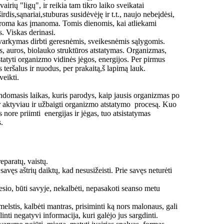
irių "ligų", ir reikia tam tikro laiko sveikatai
rdis,sąnariai,stuburas susidėvėję ir t.t., naujo nebeįdėsi,
,daroma kas įmanoma. Tomis dienomis, kai atliekami
s. Viskas derinasi.
tvarkymas dirbti geresnėmis, sveikesnėmis sąlygomis.
as, auros, biolauko struktūros atstatymas. Organizmas,
istatyti organizmo vidinės jėgos, energijos. Per pirmus
 teršalus ir nuodus, per prakaitą,š lapimą lauk.
veikti.
omasis laikas, kuris parodys, kaip jausis organizmas po
ar aktyviau ir užbaigti organizmo atstatymo procesą. Kuo
 nore priimti energijas ir jėgas, tuo atsistatymas
s.
reparatų, vaistų.
avęs aštrių daiktų, kad nesusižeisti. Prie savęs neturėti
io, būti savyje, nekalbėti, nepasakoti seanso metu
elstis, kalbėti mantras, prisiminti ką nors malonaus, gali
linti negatyvi informacija, kuri galėjo jus sargdinti.