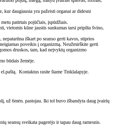
svarumo pojūtį, miegą, matyti įvairias spalvas, formas,
se, kur daugiausia yra pažeisti organai ar didesni
 metu patirtais pojūčiais, įspūdžiais.
nti, vietomis kūne jaustis sunkumas tarsi pripilta švino,
nepatartina iškart po seanso gerti kavos, stiprios
is neigiamas poveikis į organizmą. Neužmirškite gerti
valgomos druskos, tam, kad neįvyktų organizmo
ymo būdais žemėje.
el.paštą. Kontaktus rasite šiame Tinklalapyje.
į, už 6mėn. pastojau. Iki tol buvo išbandyta daug įvairių
inių seansų sveikata pagerėjo ir tapau daug ramesnis.