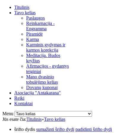
Titulinis
Tavo kelias
Paslaugos
Reinkarnacija -
Engramma
Piramidė
Karma
Karminis gydymas ir
karmos korekcija
Meditacija. Budos
kryžius
Afirmacijos - gydantys
teiginiai
Mano dvasinio
tobulėjimo kelias
Dovanų kuponai
Asociacija "Antakarana"
Reiki
Kontaktai
Menu
Jūs esate čia:
Titulinis
»
Tavo kelias
šrifto dydis
sumažinti šrifto dydį
padidinti šrifto dydį