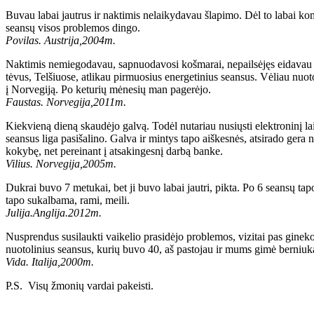
Buvau labai jautrus ir naktimis nelaikydavau šlapimo. Dėl to labai ko
seansų visos problemos dingo.
Povilas. Austrija,2004m.
Naktimis nemiegodavau, sapnuodavosi košmarai, nepailsėjęs eidavau į d
tėvus, Telšiuose, atlikau pirmuosius energetinius seansus. Vėliau nuoto
į Norvegiją. Po keturių mėnesių man pagerėjo.
Faustas. Norvegija,2011m.
Kiekvieną dieną skaudėjo galvą. Todėl nutariau nusiųsti elektroninį lai
seansus liga pasišalino. Galva ir mintys tapo aiškesnės, atsirado gera 
kokybę, net pereinant į atsakingesnį darbą banke.
Vilius. Norvegija,2005m.
Dukrai buvo 7 metukai, bet ji buvo labai jautri, pikta. Po 6 seansų ta
tapo sukalbama, rami, meili.
Julija.Anglija.2012m.
Nusprendus susilaukti vaikelio prasidėjo problemos, vizitai pas gineko
nuotolinius seansus, kurių buvo 40, aš pastojau ir mums gimė berniuk
Vida. Italija,2000m.
P.S. Visų žmonių vardai pakeisti.