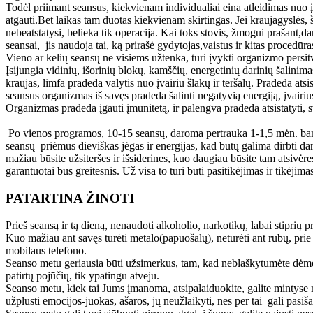
Todėl priimant seansus, kiekvienam individualiai eina atleidimas nuo įva
atgauti.Bet laikas tam duotas kiekvienam skirtingas. Jei kraujagyslės, ši
nebeatstatysi, belieka tik operacija. Kai toks stovis, žmogui prašant
seansai, jis naudoja tai, ką prirašė gydytojas,vaistus ir kitas procedūra
Vieno ar kelių seansų ne visiems užtenka, turi įvykti organizmo persi
Įsijungia vidinių, išorinių blokų, kamščių, energetinių darinių šalinim
kraujas, limfa pradeda valytis nuo įvairiu šlakų ir teršalų. Pradeda ats
seansus organizmas iš savęs pradeda šalinti negatyvią energiją, įvairius
Organizmas pradeda įgauti įmunitetą, ir palengva pradeda atsistatyti, s
Po vienos programos, 10-15 seansų, daroma pertrauka 1-1,5 mėn. band
seansų priėmus dieviškas jėgas ir energijas, kad būtų galima dirbti d
mažiau būsite užsiteršes ir išsiderines, kuo daugiau būsite tam atsivėres
garantuotai bus greitesnis. Už visa to turi būti pasitikėjimas ir tikėjima
PATARTINA ŽINOTI
Prieš seansą ir tą dieną, nenaudoti alkoholio, narkotikų, labai stiprių p
Kuo mažiau ant savęs turėti metalo(papuošalų), neturėti ant rūbų, prie s
mobilaus telefono.
Seanso metu geriausia būti užsimerkus, tam, kad neblaškytumėte dėmes
patirtų pojūčių, tik ypatingu atveju.
Seanso metu, kiek tai Jums įmanoma, atsipalaiduokite, galite mintyse m
užplūsti emocijos-juokas, ašaros, jų neužlaikyti, nes per tai gali pasiša