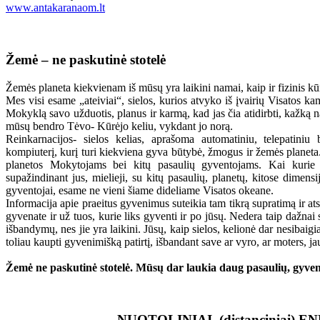
www.antakaranaom.lt
Žemė – ne paskutinė stotelė
Žemės planeta kiekvienam iš mūsų yra laikini namai, kaip ir fizinis kū
Mes visi esame „ateiviai“, sielos, kurios atvyko iš įvairių Visatos ka
Mokyklą savo užduotis, planus ir karmą, kad jas čia atidirbti, kažką na
mūsų bendro Tėvo- Kūrėjo keliu, vykdant jo norą.
Reinkarnacijos- sielos kelias, aprašoma automatiniu, telepatin
kompiuterį, kurį turi kiekviena gyva būtybė, žmogus ir žemės planeta
planetos Mokytojams bei kitų pasaulių gyventojams. Kai kurie e
supažindinant jus, mielieji, su kitų pasaulių, planetų, kitose dimen
gyventojai, esame ne vieni šiame dideliame Visatos okeane.
Informacija apie praeitus gyvenimus suteikia tam tikrą supratimą ir a
gyvenate ir už tuos, kurie liks gyventi ir po jūsų. Nedera taip dažnai
išbandymų, nes jie yra laikini. Jūsų, kaip sielos, kelionė dar nesiba
toliau kaupti gyvenimišką patirtį, išbandant save ar vyro, ar moters, 
Žemė ne paskutinė stotelė. Mūsų dar laukia daug pasaulių, gyv
NUOTOLINIAI (distanciniai) 