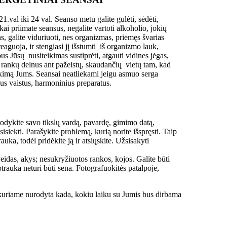
1.val iki 24 val. Seanso metu galite gulėti, sėdėti,
 kai priimate seansus, negalite vartoti alkoholio, jokių
ins, galite viduriuoti, nes organizmas, priėmęs švarias
eaguoja, ir stengiasi jį išstumti iš organizmo lauk,
 Jūsų nusiteikimas sustiprėti, atgauti vidines jėgas,
vo rankų delnus ant pažeistų, skaudančių vietų tam, kad
ikimą Jums. Seansai neatliekami jeigu asmuo serga
ius vaistus, harmoninius preparatus.
rodykite savo tikslų vardą, pavardę, gimimo datą,
isiekti. Parašykite problemą, kurią norite išspręsti. Taip
uka, todėl pridėkite ją ir atsiųskite. Užsisakyti
idas, akys; nesukryžiuotos rankos, kojos. Galite būti
trauka neturi būti sena. Fotografuokitės patalpoje,
 kuriame nurodyta kada, kokiu laiku su Jumis bus dirbama