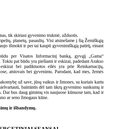
nas, tik skiriasi gyvenimo trukmė, užduotis.
mpelių, planetų, pasaulių. Visi atsinešame į šią Žemiškąją
ujo išmokti ir per tai kaupti gyvenimiškąją patirtį, einant
iu būdu per Visatos Informacinį banką, gyvąjį „Gama“
. Tokiu pat būdu yra piešiami ir eskizai, padedant Arakso
skizai bei padiktuotos eilės yra prie Reinkarnacijų,
sijose, atstovais bei gyvenimu. Parodant, kad mes, žemės
tsakomybę už save, jūsų vaikus ir žmones, su kuriais kartu
 sielvartauti, baimintis dėl tam tikrų gyvenimo sunkumų ir
igia. Dar bus daug gimimų vis naujuose kūnuose tam, kad ir
jauno ar seno žmogaus kūne.
enimų ir išbandymų.
ENERGETINIAI SEANSAI