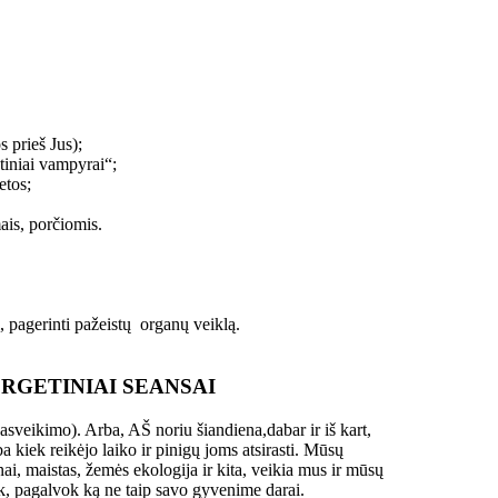
 prieš Jus);
tiniai vampyrai“;
etos;
ais, porčiomis.
i, pagerinti pažeistų organų veiklą.
RGETINIAI SEANSAI
asveikimo). Arba, AŠ noriu šiandiena,dabar ir iš kart,
 kiek reikėjo laiko ir pinigų joms atsirasti. Mūsų
i, maistas, žemės ekologija ir kita, veikia mus ir mūsų
ok, pagalvok ką ne taip savo gyvenime darai.