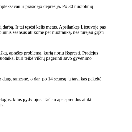
mpleksavau ir prasidėjo depresija. Po 30 nuotolinių
arbą. Ir tai tęsėsi kelis metus. Apsilankęs Lietuvoje pas
linius seansus atlikome per nuotrauką, nes turėjau grįžti
šką, aprašęs problemą, kurią noriu išspręsti. Pradėjus
nuotaika, kuri teikė vilčių pagerinti savo gyvenimo
po daug ramesnė, o dar po 14 seansų ją tarsi kas pakeitė:
logus, kitus gydytojus. Tačiau apsisprendus atlikti
as.