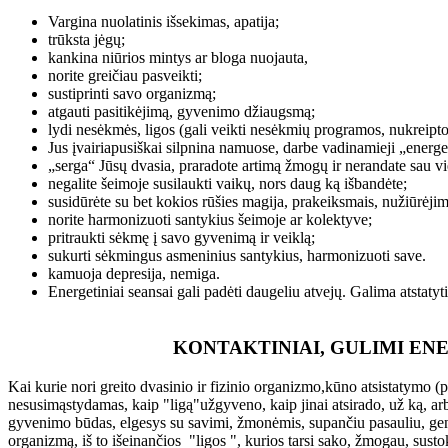
Vargina nuolatinis išsekimas, apatija;
trūksta jėgų;
kankina niūrios mintys ar bloga nuojauta,
norite greičiau pasveikti;
sustiprinti savo organizmą;
atgauti pasitikėjimą, gyvenimo džiaugsmą;
lydi nesėkmės, ligos (gali veikti nesėkmių programos, nukreiptos
Jus įvairiapusiškai silpnina namuose, darbe vadinamieji „energe
„serga“ Jūsų dvasia, praradote artimą žmogų ir nerandate sau vi
negalite šeimoje susilaukti vaikų, nors daug ką išbandėte;
susidūrėte su bet kokios rūšies magija, prakeiksmais, nužiūrėjim
norite harmonizuoti santykius šeimoje ar kolektyve;
pritraukti sėkmę į savo gyvenimą ir veiklą;
sukurti sėkmingus asmeninius santykius, harmonizuoti save.
kamuoja depresija, nemiga.
Energetiniai seansai gali padėti daugeliu atvejų. Galima atstatyt
KONTAKTINIAI, GULIMI ENE
Kai kurie nori greito dvasinio ir fizinio organizmo,kūno atsistatymo (p
nesusimąstydamas, kaip "ligą"užgyveno, kaip jinai atsirado, už ką, arba
gyvenimo būdas, elgesys su savimi, žmonėmis, supančiu pasauliu, gena
organizmą, iš to išeinančios "ligos ", kurios tarsi sako, žmogau, sust