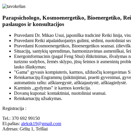
Parapsichologo, Kosmoenergetiko, Bioenergetiko, Rei
paslaugos ir konsultacijos
Pravedami Dr. Mikao Usui, japoniška tradicinė Reiki linija, visų 
Pravedami Reiki atpalaiduojantys gulimi, sėdimi, nuotoliniai se
Pravedami Kosmoenergetikos, Bioenergetikos seansai. (dieviško
Situacijų, santykių sprendimas, harmonizavimas asmeniškai, šei
Energoinformacinis (pagal Feng Shui) ištikrinimas, išvalymas n
turizmo sodybos, žemės sklypo, jūsų šeimos ir asmeninių pro
lauko išlaikymas;
"Gama" gyvasis kompiuteris, karmos, užduočių koregavimas Sie
Reinkarnacijų-Engrammų (įsikūnijimai, praeiti gyvenimai, gyveni
automatiniu raštu: aiškiaregystė, aiškiajautystė, aiškiagirdystė.
Karminis ,,gydymas" ir karmos korekcija.
Dovanų kuponai: kontaktiniai, nuotoliniai seansai.
Reinkarnacijų užsakymas.
Registracija :
Tel.: 370 692 99150
El.paštas:
aleksk19@gmail.com
Adresas: Gėlių 1, Telšiai