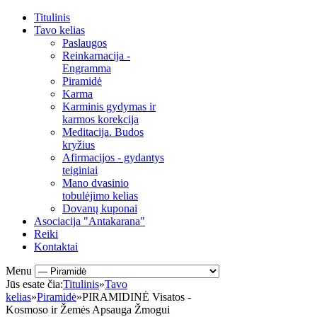
Titulinis
Tavo kelias
Paslaugos
Reinkarnacija -
Engramma
Piramidė
Karma
Karminis gydymas ir
karmos korekcija
Meditacija. Budos
kryžius
Afirmacijos - gydantys
teiginiai
Mano dvasinio
tobulėjimo kelias
Dovanų kuponai
Asociacija "Antakarana"
Reiki
Kontaktai
Menu
Jūs esate čia:
Titulinis
»
Tavo
kelias
»
Piramidė
»
PIRAMIDINĖ Visatos -
Kosmoso ir Žemės Apsauga Žmogui