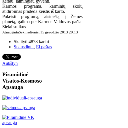
geriau, laimingiau gyventi.
Karmos programa, karminių skolų
atidirbimas pradeda keistis iš karto.
Pakeisti programą, atsineštą į Žemės
planetą, galima per Karmos Valdovus pačiai
Sielai sutikus.
AtnaujintaSekmadienis, 15 gruodžio 2013 20:13
Skaityti 4878 kartai
Spausdinti
,
El.paštas
Aukštyn
Piramidinė
Visatos-Kosmoso
Apsauga