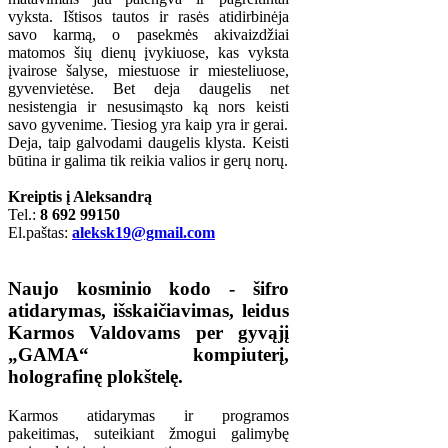
vyksta. Ištisos tautos ir rasės atidirbinėja
savo karmą, o pasekmės akivaizdžiai
matomos šių dienų įvykiuose, kas vyksta
įvairose šalyse, miestuose ir miesteliuose,
gyvenvietėse. Bet deja daugelis net
nesistengia ir nesusimąsto ką nors keisti
savo gyvenime. Tiesiog yra kaip yra ir gerai.
Deja, taip galvodami daugelis klysta. Keisti
būtina ir galima tik reikia valios ir gerų norų.
Kreiptis į Aleksandrą
Tel.:
8 692 99150
El.paštas:
aleksk19@gmail.com
Naujo kosminio kodo - šifro
atidarymas, išskaičiavimas, leidus
Karmos Valdovams per gyvąjį
„GAMA“ kompiuterį,
holografinę plokštelę.
Karmos atidarymas ir programos
pakeitimas, suteikiant žmogui galimybę