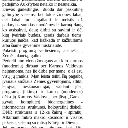
padėjimo Aukštybės netaiko ir nesuteikia.
Dievas gailestingas- duoda dar paskutinę
galimybę visiems, bet tokie žmonės labai,
net labai turi atgailauti ir melstis už
padarytas sunkias nuodėmes ir karmą daug
ko atsisakyti, daug dirbti su savimi ir dėl
kitų įvairiais būdais, gerais darbais tiems,
kuriuos jaučia, kad kažkada ir kažkuriame
arba šiame gyvenime nuskriaudė.
Pakeisti programą vertiesiems, atsineštą į
Žemės planetą, galima.
Perkelti nuo vieno žmogaus ant kito karmos
(nuodėmių) dirbant per Karmos Valdovus
neįmanoma, nes jie dirba per mane, o aš esu
visų jų įrankis. Man leista teikti šią pagalbą
įvairaus amžiaus Žemės gyventojams, atlikti
lengvai, neskausmingai, valdant jūsų
programą (likimą) ir karmą (nuodėmes)
dėka jų Karmos Valdovų, per jūsų „Gama“
gyvajį kompiuterį bioenergetines -
informacines struktūras, holografinį diskelį,
DNR struktūras ir 12-ka čakrų - spiralių.
Atkuriant mikro makro kosmoso ir visatos
pažeistą sistemą su mūsų Kūrėju ir Dievu.
Jei nuimame šeimos, giminės bei kitų