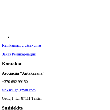
Reinkarnacijų užsakymas
Заказ Рейнкарнаций
Kontaktai
Asociacija "Antakarana"
+370 692 99150
aleksk19@gmail.com
Gėlių 1, LT-87111 Telšiai
Susisiekite