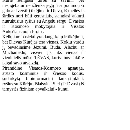
Kurie stengiasi dirbti su savimi, bet
nesugeba ar neužtenka jėgų ir supratimo iki
galo atsiversti į tikėjimą ir Dievą, iš meilės ir
širdies nori būti geresniais, stengiasi atkurti
nutrūkusius ryšius su Angelu sargu, Dvasios
ir Kosmoso mokytojais ir Visatos
Auksčiausiuoju Protu .
Kelių tam pasiekti yra daug, kaip ir tikėjimų,
bet Dievas Kūrėjas tėra vienas. Kokiu vardu
jį bevadinsime Jėzumi, Buda, Alachu ar
Muchamedu, visvien jis liks vienas ir
vienintelis mūsų TĖVAS, kuris mus sukūrė
pagal savo atvaizdą.
Piramidinė Visatos-Kosmoso apsauga,
atstato kosminius ir šviesos kodus,
sudarkytą bioinformacinį lauką-tinklelį,
ryšius su Kūrėju. Išlaisvina Sielą ir Dvasią iš
tarnystės fiziniam apvalkalui - kūnui.