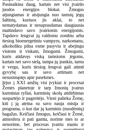
Pasinaikina daug, kartais net visi įvairūs
juodos energijos blokai. Žmogus
atjungiamas ir atsijungia nuo tamsių jėgų
šaltinių, kuriuos jis aklai, to net
nematydamas ir nesuprasdamas daugiausia
maitindavo savo įvairiomis energijomis.
Tapdavo lengvai jų valdomu zombiu arba
tiesiog bioenergetiniu vampyru, narkomanu,
alkoholiku pilna esme pasyviu ir abejingu
visiems ir viskam, žmogumi. Žmogumi,
kuris atidavęs viską tamsioms jėgoms,
kartais net savo sielą, tampa jų įrankiu, tarnu
ir vergu, kuris tiesiog lengvai gali atimti
gyvybę sau ir savo artimam net
nesusimąstęs apie pasekmes.
Įėjus į XXI amžių visi įvykiai ir procesai
Žemės planetoje ir tarp žmonių įvairus
karminiai ryšiai, karminių skolų atidirbimas
suspartėjo ir pagreitėjo. Vieni palieka Žemę,
kiti į ją ateina su savo nauja misija ir
programa, o kur dar jų karminis (nuodėmių)
bagažas. Keičiasi žmogus, keičiasi ir Žemė,
atmosfera ir pati gamta, norime mes to ar
nenorime, bet procesas įvairiu mastu ir
matavimais jau palengva ir pagreitintai