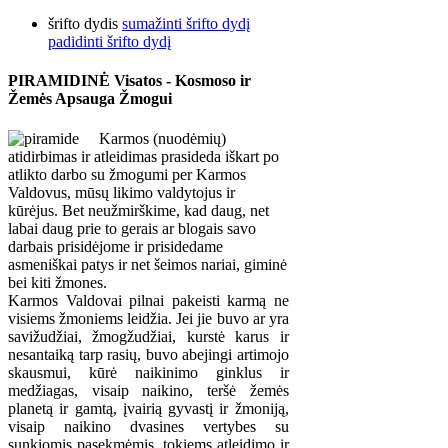
šrifto dydis
sumažinti šrifto dydį
padidinti šrifto dydį
PIRAMIDINĖ Visatos - Kosmoso ir
Žemės Apsauga Žmogui
Karmos (nuodėmių)
atidirbimas ir atleidimas prasideda iškart po
atlikto darbo su žmogumi per Karmos
Valdovus, mūsų likimo valdytojus ir
kūrėjus. Bet neužmirškime, kad daug, net
labai daug prie to gerais ar blogais savo
darbais prisidėjome ir prisidedame
asmeniškai patys ir net šeimos nariai, giminė
bei kiti žmones.
Karmos Valdovai pilnai pakeisti karmą ne
visiems žmoniems leidžia. Jei jie buvo ar yra
savižudžiai, žmogžudžiai, kurstė karus ir
nesantaiką tarp rasių, buvo abejingi artimojo
skausmui, kūrė naikinimo ginklus ir
medžiagas, visaip naikino, teršė žemės
planetą ir gamtą, įvairią gyvastį ir žmoniją,
visaip naikino dvasines vertybes su
sunkiomis pasekmėmis, tokiems atleidimo ir