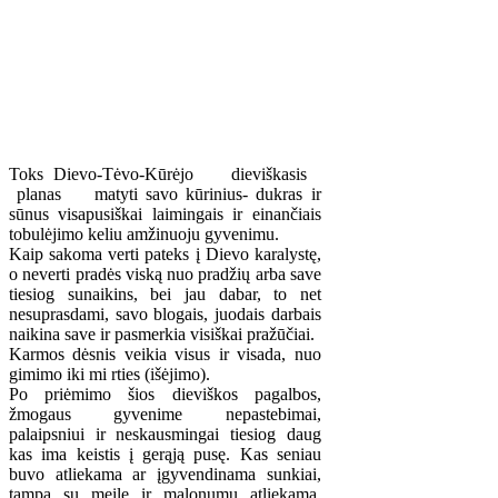
Toks Dievo-Tėvo-Kūrėjo dieviškasis
planas matyti savo kūrinius- dukras ir
sūnus visapusiškai laimingais ir einančiais
tobulėjimo keliu amžinuoju gyvenimu.
Kaip sakoma verti pateks į Dievo karalystę,
o neverti pradės viską nuo pradžių arba save
tiesiog sunaikins, bei jau dabar, to net
nesuprasdami, savo blogais, juodais darbais
naikina save ir pasmerkia visiškai pražūčiai.
Karmos dėsnis veikia visus ir visada, nuo
gimimo iki mi rties (išėjimo).
Po priėmimo šios dieviškos pagalbos,
žmogaus gyvenime nepastebimai,
palaipsniui ir neskausmingai tiesiog daug
kas ima keistis į gerąją pusę. Kas seniau
buvo atliekama ar įgyvendinama sunkiai,
tampa su meile ir malonumu atliekama.