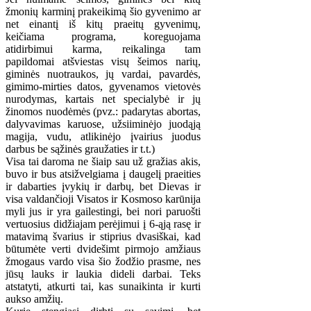
žmonių karminį prakeikimą šio gyvenimo ar
net einantį iš kitų praeitų gyvenimų,
keičiama programa, koreguojama
atidirbimui karma, reikalinga tam
papildomai atšviestas visų šeimos narių,
giminės nuotraukos, jų vardai, pavardės,
gimimo-mirties datos, gyvenamos vietovės
nurodymas, kartais net specialybė ir jų
žinomos nuodėmės (pvz.: padarytas abortas,
dalyvavimas karuose, užsiiminėjo juodąją
magija, vudu, atlikinėjo įvairius juodus
darbus be sąžinės graužaties ir t.t.)
Visa tai daroma ne šiaip sau už gražias akis,
buvo ir bus atsižvelgiama į daugelį praeities
ir dabarties įvykių ir darbų, bet Dievas ir
visa valdančioji Visatos ir Kosmoso karūnija
myli jus ir yra gailestingi, bei nori paruošti
vertuosius didžiajam perėjimui į 6-ąją rasę ir
matavimą švarius ir stiprius dvasiškai, kad
būtumėte verti dvidešimt pirmojo amžiaus
žmogaus vardo visa šio žodžio prasme, nes
jūsų lauks ir laukia dideli darbai. Teks
atstatyti, atkurti tai, kas sunaikinta ir kurti
aukso amžių.