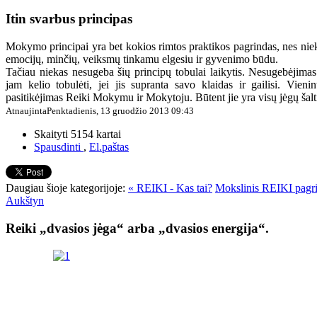
Itin svarbus principas
Mokymo principai yra bet kokios rimtos praktikos pagrindas, nes niek
emocijų, minčių, veiksmų tinkamu elgesiu ir gyvenimo būdu.
Tačiau niekas nesugeba šių principų tobulai laikytis. Nesu­gebėjima
jam kelio tobulėti, jei jis supranta savo klaidas ir gailisi. Vieni
pasitikėjimas Reiki Mokymu ir Mokytoju. Būtent jie yra visų jėgų šalt
AtnaujintaPenktadienis, 13 gruodžio 2013 09:43
Skaityti 5154 kartai
Spausdinti
,
El.paštas
Daugiau šioje kategorijoje:
« REIKI - Kas tai?
Mokslinis REIKI pagr
Aukštyn
Reiki „dvasios jėga“ arba „dvasios energija“.