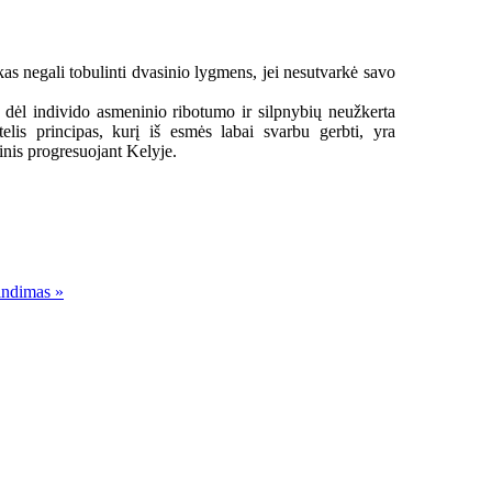
as negali tobulinti dvasinio lygmens, jei nesutvarkė savo
s dėl individo asmeninio ribotumo ir silpnybių neužkerta
ntelis principas, kurį iš esmės labai svarbu gerbti, yra
inis progresuojant Kelyje.
indimas »