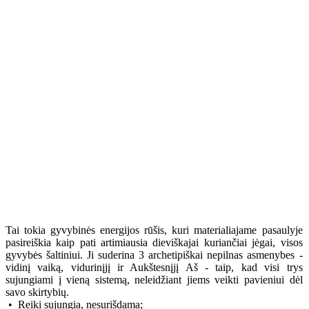
Tai tokia gyvybinės energijos rūšis, kuri materialiajame pasaulyje
pasireiškia kaip pati artimiausia dieviškajai kuriančiai jėgai, visos
gyvybės šaltiniui. Ji suderina 3 archetipiškai nepilnas asmenybes -
vidinį vaiką, vidurinįjį ir Aukštesnįjį Aš - taip, kad visi trys
sujungiami į vieną sistemą, neleidžiant jiems veikti pavieniui dėl
savo skirtybių.
• Reiki sujungia, nesurišdama;