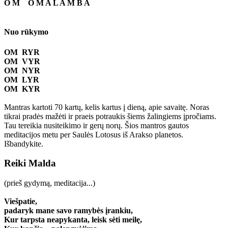
O M O M A L A M B A
Nuo rūkymo
OM RYR
OM VYR
OM NYR
OM LYR
OM KYR
Mantras kartoti 70 kartų, kelis kartus į dieną, apie savaitę. Noras
tikrai pradės mažėti ir praeis potraukis šiems žalingiems įpročiams.
Tau tereikia nusiteikimo ir gerų norų. Šios mantros gautos
meditacijos metu per Saulės Lotosus iš Arakso planetos.
Išbandykite.
Reiki Malda
(prieš gydymą, meditacija...)
Viešpatie,
padaryk mane savo ramybės įrankiu,
Kur tarpsta neapykanta, leisk sėti meilę,