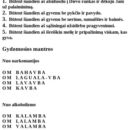
1.
Būtent šiandien aš atsiduodu į Dievo rankas ir dėkoju Jam
už palaiminimą.
2.
Būtent šiandien aš gyvenu be pykčio ir pavydo.
3.
Būtent šiandien aš gyvenu be nerimo, sumaišties ir baimės.
4.
Būtent šiandien aš sąžiningai užsidirbu pragyvenimui.
5.
Būtent šiandien aš išreiškiu meilę ir pripažinimą viskam, kas
gyva.
Gydomosios mantros
Nuo narkomanijos
O M B A H A V B A
O M L A G U A L A - V B A
O M L A V A V B A
O M K A V B A
Nuo alkoholizmo
O M K A L A M B A
O M L A L A M B A
O M V A L A M B A