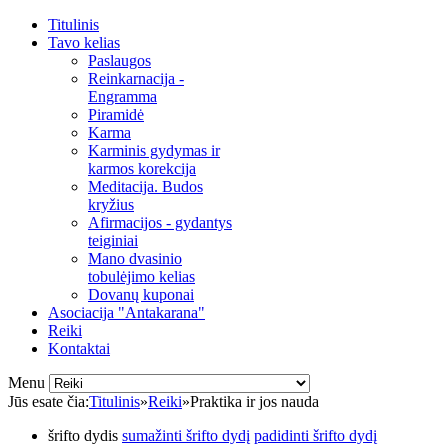
Titulinis
Tavo kelias
Paslaugos
Reinkarnacija -
Engramma
Piramidė
Karma
Karminis gydymas ir
karmos korekcija
Meditacija. Budos
kryžius
Afirmacijos - gydantys
teiginiai
Mano dvasinio
tobulėjimo kelias
Dovanų kuponai
Asociacija "Antakarana"
Reiki
Kontaktai
Menu
Jūs esate čia:
Titulinis
»
Reiki
»
Praktika ir jos nauda
šrifto dydis
sumažinti šrifto dydį
padidinti šrifto dydį