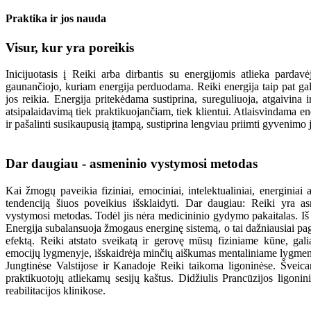
Praktika ir jos nauda
Visur, kur yra poreikis
Inicijuotasis į Reiki arba dirbantis su energijomis atlieka pardavė
gaunančiojo, kuriam energija perduodama. Reiki energija taip pat gali b
jos reikia. Energija pritekėdama sustiprina, sureguliuoja, atgaivin
atsipalaidavimą tiek praktikuojančiam, tiek klientui. Atlaisvindama en
ir pašalinti susikaupusią įtampą, sustiprina lengviau priimti gyvenimo 
Dar daugiau - asmeninio vystymosi metodas
Kai žmogų paveikia fiziniai, emociniai, intelektualiniai, energiniai 
tendenciją šiuos poveikius išsklaidyti. Dar daugiau: Reiki yra asm
vystymosi metodas. Todėl jis nėra medicininio gydymo pakaitalas. Iš 
Energija subalansuoja žmogaus energinę sistemą, o tai dažniausiai pagr
efektą. Reiki atstato sveikatą ir gerovę mūsų fiziniame kūne, gali
emocijų lygmenyje, išskaidrėja minčių aiškumas mentaliniame lygmen
Jungtinėse Valstijose ir Kanadoje Reiki taikoma ligoninėse. Šveica
praktikuotojų atliekamų sesijų kaštus. Didžiulis Prancūzijos ligoni
reabilitacijos klinikose.