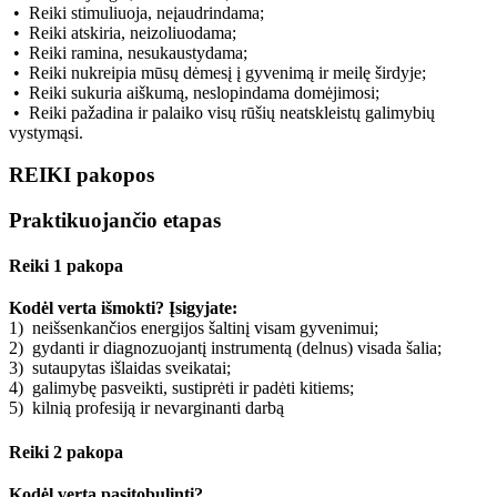
• Reiki stimuliuoja, neįaudrindama;
• Reiki atskiria, neizoliuodama;
• Reiki ramina, nesukaustydama;
• Reiki nukreipia mūsų dėmesį į gyvenimą ir meilę širdyje;
• Reiki sukuria aiškumą, neslopindama domėjimosi;
• Reiki pažadina ir palaiko visų rūšių neatskleistų galimybių
vystymąsi.
REIKI pakopos
Praktikuojančio etapas
Reiki 1 pakopa
Kodėl verta išmokti? Įsigyjate:
1) neišsenkančios energijos šaltinį visam gyvenimui;
2) gydanti ir diagnozuojantį instrumentą (delnus) visada šalia;
3) sutaupytas išlaidas sveikatai;
4) galimybę pasveikti, sustiprėti ir padėti kitiems;
5) kilnią profesiją ir nevarginanti darbą
Reiki 2 pakopa
Kodėl verta pasitobulinti?