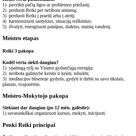
1) paveikti pačią ligos ar problemos priežastį;
2) perduoti Reiki per neribota atstumą;
3) perduoti Reiki į praeitį arba į ateitį;
4) harmonizuoti santykius, situaciją reiškinius;
5) išvalyti, energizuoti patalpas, daiktus, maistą vandenį.
Meistro etapas
Reiki 3 pakopa
Kodėl verta siekti daugiau?
1) ypatingą ryšį su Visatos gydančiąją energija;
2) neribota galimybė keistis ir keisti, tobulėti;
3) meditacijos būsenoje gydytis, gydyti ir dirbti su savo tikslais,
planais, svajonėmis.
Meistro-Mokytojo pakopa
Siekiant dar daugiau (po 12 mėn. galėsite):
1) savarankiškai organizuoti kursus, mokyti, inicijuoti.
Penki Reiki principai