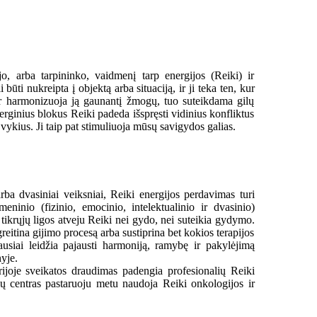
jo, arba tarpininko, vaidmenį tarp energijos (Reiki) ir
ūti nukreipta į objektą arba situaciją, ir ji teka ten, kur
a ir harmonizuoja ją gaunantį žmogų, tuo suteikdama gilų
erginius blokus Reiki padeda išspręsti vidinius konfliktus
jvykius. Ji taip pat stimuliuoja mūsų savigydos galias.
arba dvasiniai veiksniai, Reiki energijos perdavimas turi
eninio (fizinio, emocinio, intelektualinio ir dvasinio)
tikrųjų ligos atveju Reiki nei gydo, nei suteikia gydymo.
eitina gijimo procesą arba sustiprina bet kokios terapijos
ausiai leidžia pajausti harmoniją, ramybę ir pakylėjimą
yje.
rijoje sveikatos draudimas padengia profesionalių Reiki
nių centras pastaruoju metu naudoja Reiki onkologijos ir